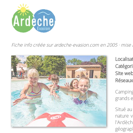
Fiche info créée sur ardeche-evasion.com en 2005 · mise à
Localisa
Catégori
Site web
Réseaux
Camping
grands 
Situé a
nature v
l'Ardèc
géograph