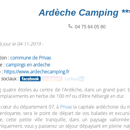
Ardèche Camping **
04 75 64 05 80
 jour le 04-11-2019 :
tion :
commune de Privas
e :
campings en ardeche
 :
https://www.ardechecamping.fr
 sociaux :
 quatre étoiles au centre de l'Ardèche, dans un grand parc 
emplacements en herbe de 100 m² ou d'être hébergé en dur.
u cœur du département 07, à
Privas
la capitale ardéchoise du m
erdoyante, sera le point de départ de vos balades et excursio
he, cette petite ville tranquille, dans un paysage vallonné
iquement, vous y passerez un séjour dépaysant en pleine natu