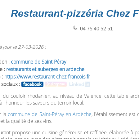
Restaurant-pizzéria Chez 
04 75 40 52 51
 jour le 27-03-2026 :
tion :
commune de Saint-Péray
e :
restaurants et auberges en ardeche
 :
https://www.restaurant-chez-francois.fr
 sociaux :
du couloir rhodanien, au niveau de Valence, cette table ardéc
à l'honneur les saveurs du terroir local.
r la
commune de Saint-Péray en Ardèche
, l'établissement es
 et la qualité de ses vins.
urant propose une cuisine généreuse et raffinée, élaborée à par