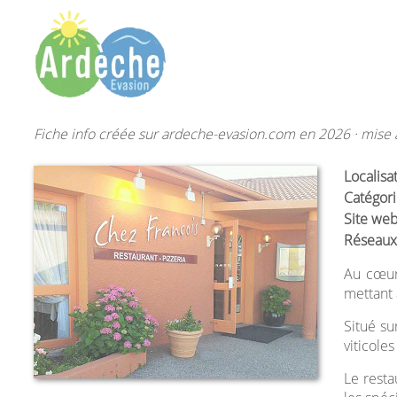
Fiche info créée sur ardeche-evasion.com en 2026 · mise à
Localisa
Catégori
Site web
Réseaux
Au cœur 
mettant 
Situé su
viticoles
Le resta