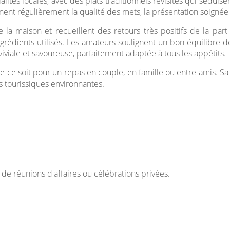
ialités locales, avec des plats traditionnels revisités qui sédu
lignent régulièrement la qualité des mets, la présentation soignée
la maison et recueillent des retours très positifs de la part 
ingrédients utilisés. Les amateurs soulignent un bon équilibre 
viale et savoureuse, parfaitement adaptée à tous les appétits.
 que ce soit pour un repas en couple, en famille ou entre amis. S
s tourissiques environnantes.
de réunions d'affaires ou célébrations privées.