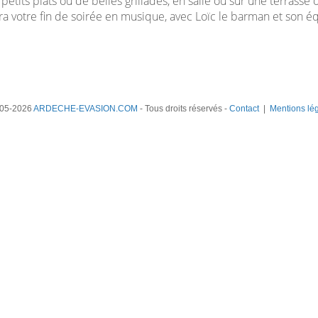
petits plats ou de belles grillades, en salle ou sur une terrasse
a votre fin de soirée en musique, avec Loïc le barman et son éq
05-2026
ARDECHE-EVASION.COM
- Tous droits réservés -
Contact
|
Mentions lé