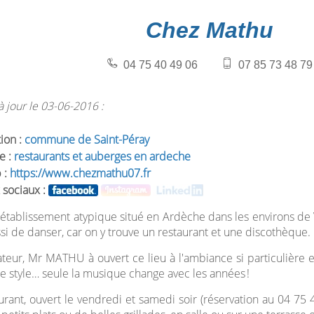
Chez Mathu
04 75 40 49 06
07 85 73 48 79
 jour le 03-06-2016 :
tion :
commune de Saint-Péray
e :
restaurants et auberges en ardeche
 :
https://www.chezmathu07.fr
 sociaux :
 établissement atypique situé en Ardèche dans les environs d
si de danser, car on y trouve un restaurant et une discothèque.
teur, Mr MATHU à ouvert ce lieu à l'ambiance si particulière en
le style… seule la musique change avec les années !
urant, ouvert le vendredi et samedi soir (réservation au 04 7