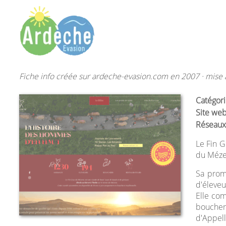
Fiche info créée sur ardeche-evasion.com en 2007 · mise à
Catégori
Site web
Réseaux
Le Fin G
du Mézen
Sa promo
d'éleveu
Elle com
bouchers
d'Appell