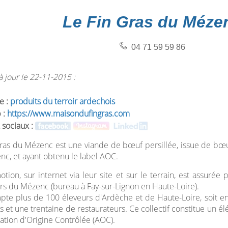
Le Fin Gras du Méze
04 71 59 59 86
 jour le 22-11-2015 :
e :
produits du terroir ardechois
 :
https://www.maisondufingras.com
 sociaux :
ras du Mézenc est une viande de bœuf persillée, issue de bœufs
c, et ayant obtenu le label AOC.
tion, sur internet via leur site et sur le terrain, est assuré
rs du Mézenc (bureau à Fay-sur-Lignon en Haute-Loire).
pte plus de 100 éleveurs d'Ardèche et de Haute-Loire, soit env
 et une trentaine de restaurateurs. Ce collectif constitue un 
ation d'Origine Contrôlée (AOC).