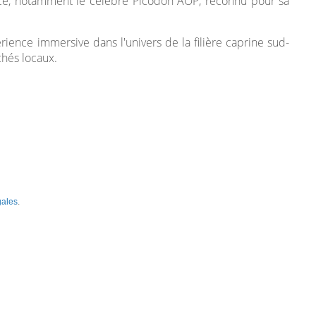
lace, notamment le célèbre Picodon AOP, reconnu pour sa
ience immersive dans l'univers de la filière caprine sud-
chés locaux.
gales
.