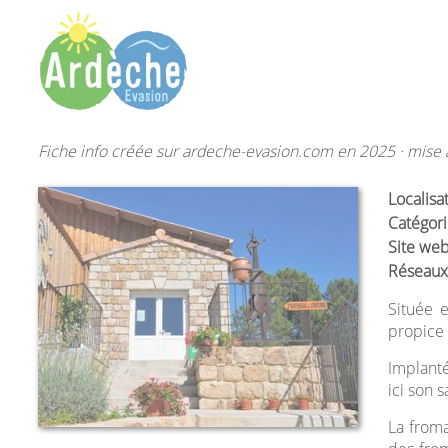
Fiche info créée sur ardeche-evasion.com en 2025 · mise à
Localisa
Catégori
Site web
Réseaux
Située 
propice 
Implant
ici son s
La froma