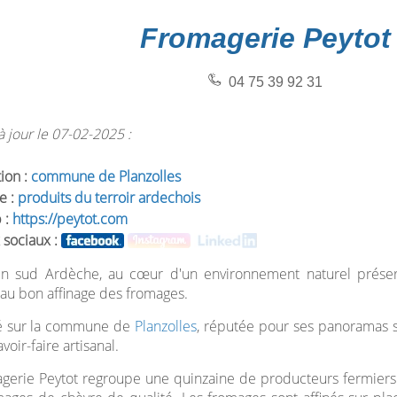
Fromagerie Peytot
04 75 39 92 31
 jour le 07-02-2025 :
tion :
commune de Planzolles
e :
produits du terroir ardechois
 :
https://peytot.com
 sociaux :
en sud Ardèche, au cœur d'un environnement naturel préservé
au bon affinage des fromages.
é sur la commune de
Planzolles
, réputée pour ses panoramas s
avoir-faire artisanal.
gerie Peytot regroupe une quinzaine de producteurs fermiers q