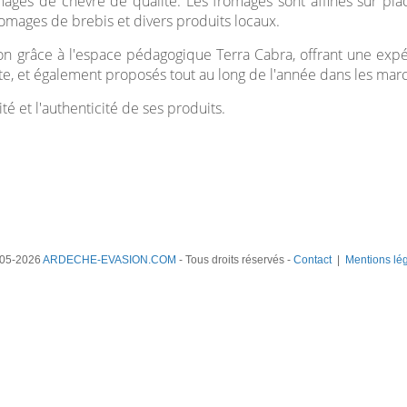
mages de chèvre de qualité. Les fromages sont affinés sur p
mages de brebis et divers produits locaux.
ion grâce à l'espace pédagogique Terra Cabra, offrant une expér
te, et également proposés tout au long de l'année dans les mar
 et l'authenticité de ses produits.
05-2026
ARDECHE-EVASION.COM
- Tous droits réservés -
Contact
|
Mentions lé