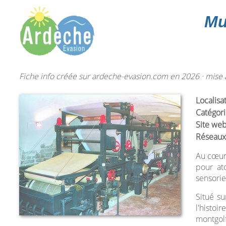
Mu
Fiche info créée sur ardeche-evasion.com en 2026 · mise à
Localisa
Catégori
Site web
Réseaux
Au cœur 
pour at
sensorie
Situé su
l'histoi
montgolf