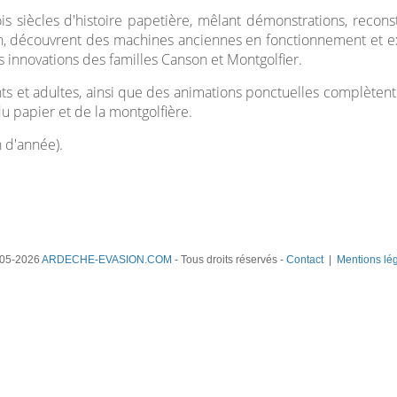
s siècles d'histoire papetière, mêlant démonstrations, reconstit
ain, découvrent des machines anciennes en fonctionnement et ex
s innovations des familles Canson et Montgolfier.
ts et adultes, ainsi que des animations ponctuelles complètent
du papier et de la montgolfière.
 d'année).
05-2026
ARDECHE-EVASION.COM
- Tous droits réservés -
Contact
|
Mentions lé