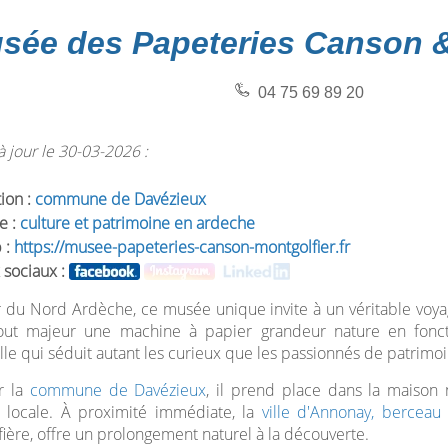
sée des Papeteries Canson &
04 75 69 89 20
 jour le 30-03-2026 :
tion :
commune de Davézieux
e :
culture et patrimoine en ardeche
 :
https://musee-papeteries-canson-montgolfier.fr
 sociaux :
du Nord Ardèche, ce musée unique invite à un véritable voyag
out majeur une machine à papier grandeur nature en fonc
lle qui séduit autant les curieux que les passionnés de patrimoi
r la
commune de Davézieux
, il prend place dans la maison 
re locale. À proximité immédiate, la
ville d'Annonay, berceau
ière, offre un prolongement naturel à la découverte.