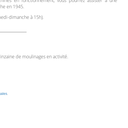
hines en fonctionnement, vous pourrez assister à une
che en 1945.
amedi-dimanche à 15h).
uinzaine de moulinages en activité.
gales
.