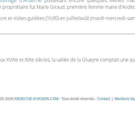
ulinage d'Ardèche
possédant encore quelques vieilles mac
re propriétaire fut Marie Giraud, première femme maire d'Ardè
bre et visites guidées (1h30) en juillet/août (mardi-mercredi-s
ux XVIIIe et XIXe siècles, la vallée de la Glueyre comptait une q
05-2026
ARDECHE-EVASION.COM
- Tous droits réservés -
Contact
|
Mentions lé