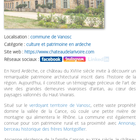
Localisation :
commune de Vanosc
Catégorie :
culture et patrimoine en ardeche
Site web :
https://www.chateaudelarivoire.com
Réseaux sociaux :
En Nord Ardèche, ce château du XVIIIe siècle invite à découvrir un
remarquable patrimoine architectural inscrit dans l'histoire de la
région. Aujourd'hui, il constitue un témoignage précieux de l'art de
vivre des grandes demeures vivaroises d'antan, au cœur des
paysages vallonnés du Haut-Vivarais.
Situé sur le
verdoyant territoire de Vanosc
, cette vaste propriété
domine la vallée de la Cance, où coule une petite rivière de
montagne qui alimentera le Rhône. La commune est également
connue pour son patrimoine rural et sa proximité avec
Annonay,
berceau historique des frères Montgolfier
.
Ancienne résidence de la famille Canson au XIXe siècle, le château