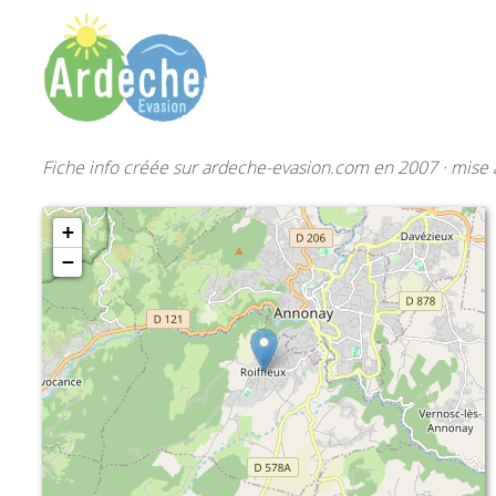
Fiche info créée sur ardeche-evasion.com en 2007 · mise à
+
−