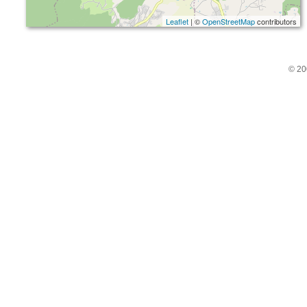
Leaflet
| ©
OpenStreetMap
contributors
© 20