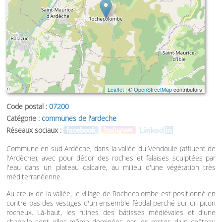
Leaflet
| ©
OpenStreetMap
contributors
Code postal :
07200
Catégorie :
communes de l'ardeche
Réseaux sociaux :
Commune en sud Ardèche, dans la vallée du Vendoule (affluent de
l'Ardèche), avec pour décor des roches et falaises sculptées par
l'eau dans un plateau calcaire, au milieu d'une végétation très
méditerranéenne.
Au creux de la vallée, le village de Rochecolombe est positionné en
contre-bas des vestiges d'un ensemble féodal perché sur un piton
rocheux. Là-haut, les ruines des bâtisses médiévales et d'une
chapelle sont elles-même dominées par les restes d'un château