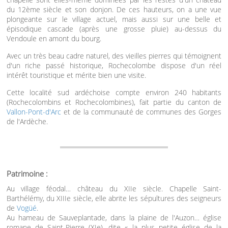
du 12ème siècle et son donjon. De ces hauteurs, on a une vue
plongeante sur le village actuel, mais aussi sur une belle et
épisodique cascade (après une grosse pluie) au-dessus du
Vendoule en amont du bourg.
Avec un très beau cadre naturel, des vieilles pierres qui témoignent
d'un riche passé historique, Rochecolombe dispose d'un réel
intérêt touristique et mérite bien une visite.
Cette localité sud ardéchoise compte environ 240 habitants
(Rochecolombins et Rochecolombines), fait partie du canton de
Vallon-Pont-d'Arc
et de la communauté de communes des Gorges
de l'Ardèche.
Patrimoine :
Au village féodal… château du XIIe siècle. Chapelle Saint-
Barthélémy, du XIIIe siècle, elle abrite les sépultures des seigneurs
de
Vogüé
.
Au hameau de Sauveplantade, dans la plaine de l'Auzon… église
romane de Saint-Pierre (XIe), dite « la plus petite église de la