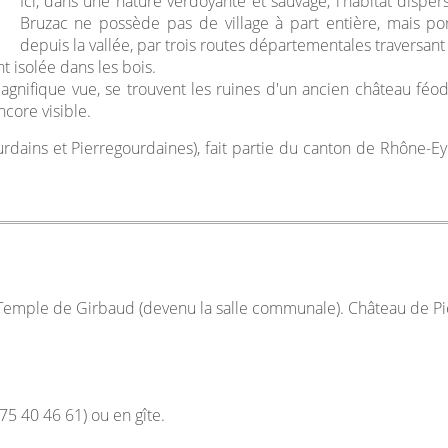
Ici, dans une nature verdoyante et sauvage, l'habitat disper
Bruzac ne possède pas de village à part entière, mais 
depuis la vallée, par trois routes départementales traversant
nt isolée dans les bois.
agnifique vue, se trouvent les ruines d'un ancien château féod
ncore visible.
urdains et Pierregourdaines), fait partie du canton de Rhône-E
Temple de Girbaud (devenu la salle communale). Château de Pie
5 40 46 61) ou en gîte.