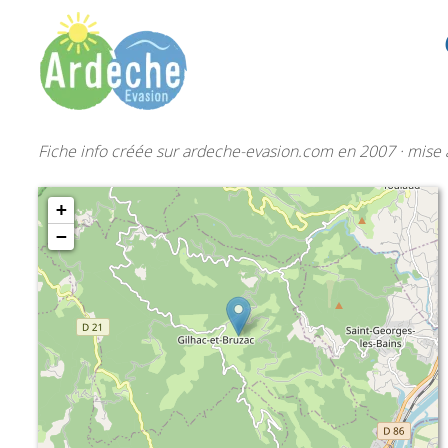
Fiche info créée sur ardeche-evasion.com en 2007 · mise à
+
−