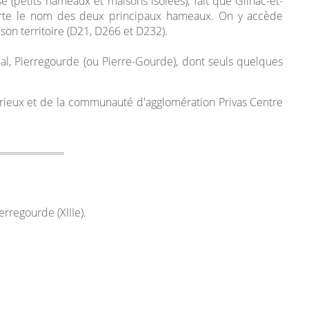
sé (petits hameaux et maisons isolées), fait que Gilhac-et-
porte le nom des deux principaux hameaux. On y accède
 son territoire (D21, D266 et D232).
al, Pierregourde (ou Pierre-Gourde), dont seuls quelques
yrieux et de la communauté d'agglomération Privas Centre
rregourde (XIIIe).