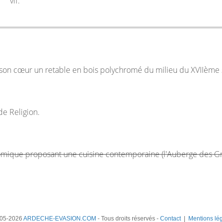
vif.
en son cœur un retable en bois polychromé du milieu du XVIIème 
de Religion.
omique proposant une cuisine contemporaine (l'Auberge des G
05-2026
ARDECHE-EVASION.COM
- Tous droits réservés -
Contact
|
Mentions lé