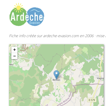
Fiche info créée sur ardeche-evasion.com en 2006 · mise à
+
−