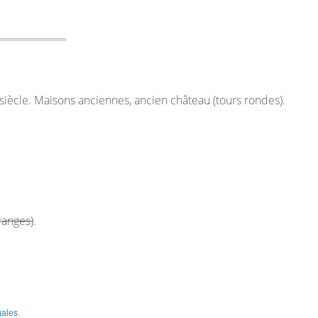
siècle. Maisons anciennes, ancien château (tours rondes).
ranges)
.
gales
.