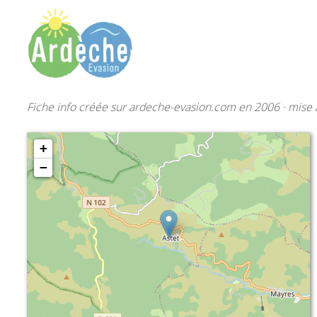
Fiche info créée sur ardeche-evasion.com en 2006 · mise à
+
−