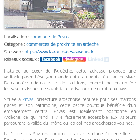
Localisation :
commune de Privas
Catégorie :
commerces de proximite en ardeche
Site web :
https://www.la-route-des-saveurs.fr
Réseaux sociaux :
Installée au cœur de l'Ardèche, cette adresse propose une
véritable parenthèse gourmande entre authenticité et art de vivre.
Dans un écrin de nature et de traditions, l'endroit met en lumière
les saveurs issues de savoir-faire artisanaux de nombreux pays.
Située à
Privas
, préfecture ardéchoise réputée pour ses marrons
glacés et son patrimoine, cette petite boutique bénéficie d'un
emplacement central. Privas est idéalement positionné en
Ardèche, ce qui rend la ville facilement accessible aux visiteurs
parcourant la vallée du Rhône ou les collines ardéchoises voisines.
La Route des Saveurs combine les plaisirs d'une épicerie fine et
l'accueil chaleureux d'un salon de thé. On y découvre une sélection